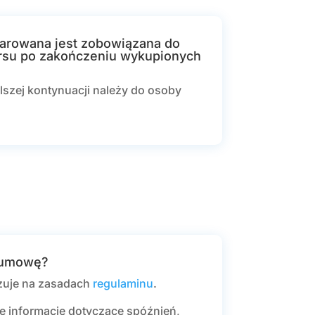
arowana jest zobowiązana do
ursu po zakończeniu wykupionych
alszej kontynuacji należy do osoby
 umowę?
zuje na zasadach
regulaminu
.
e informacje dotyczące spóźnień,