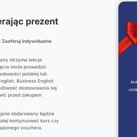
rając prezent
 Zaoferuj indywidualne
ny otrzyma lekcje
ajęcia może prowadzić
odowości polskiej lub
nglish, Business English
ożliwość dostosowania się
ówić przed zakupem
ępnie obdarowany będzie
dalej kontynuować kurs czy
upionego vouchera.