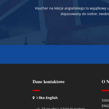
Voucher na lekcje angielskiego to wyjątkowy
dopasowany do siebie: swobod
Dane kontaktowe
O N
I like English
Szko
ENG
ul. 27 grudnia 17/19 (V piętro)