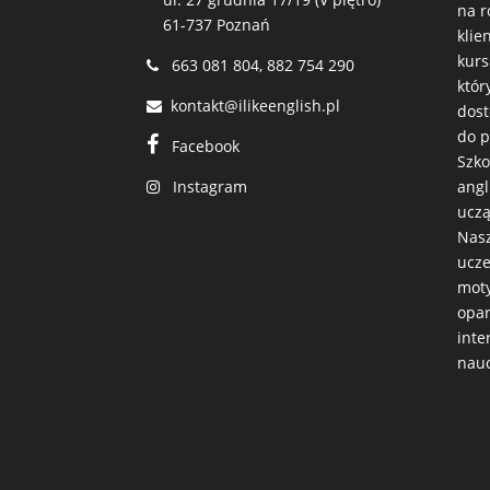
na r
61-737 Poznań
klie
kurs
663 081 804
,
882 754 290
któr
kontakt@ilikeenglish.pl
dos
do p
Facebook
Szko
Instagram
angl
uczą
Nasz
ucze
moty
opar
inte
nauc