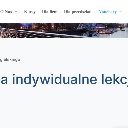
O Nas
Kursy
Dla firm
Dla przedszkoli
Vouchery
ngielskiego
na indywidualne lekc