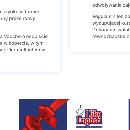
odwoływania zaję
 szybko w formie
Regulamin ten zo
enny prezentowy
wykupującej kur
Dokonanie wpłaty
ia Vouchera osobiście
równoznaczne z 
a w kopercie, w tym
się z konsultantem w