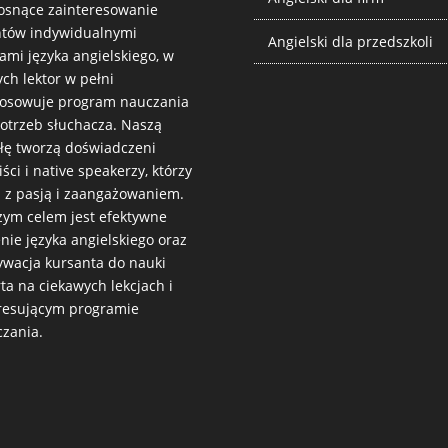
osnące zainteresowanie
ntów indywidualnymi
Angielski dla przedszkoli
ami języka angielskiego, w
ych lektor w pełni
tosowuje program nauczania
otrzeb słuchacza. Naszą
łę tworzą doświadczeni
iści i native speakerzy, którzy
 z pasją i zaangażowaniem.
ym celem jest efektywne
nie języka angielskiego oraz
wacja kursanta do nauki
ta na ciekawych lekcjach i
resującym programie
zania.