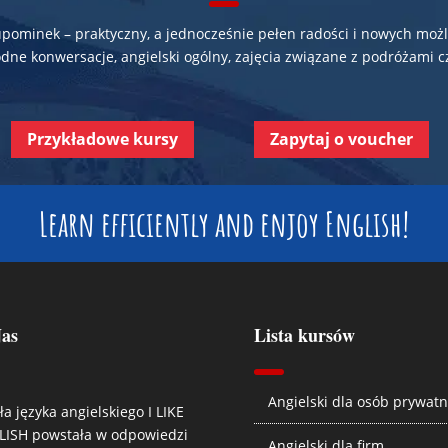
 upominek – praktyczny, a jednocześnie pełen radości i nowych m
ne konwersacje, angielski ogólny, zajęcia związane z podróżami c
Przykładowe kursy
Zapytaj o voucher
Learn efficiently and enjoy English!
as
Lista kursów
Angielski dla osób prywat
ła języka angielskiego I LIKE
LISH powstała w odpowiedzi
Angielski dla firm