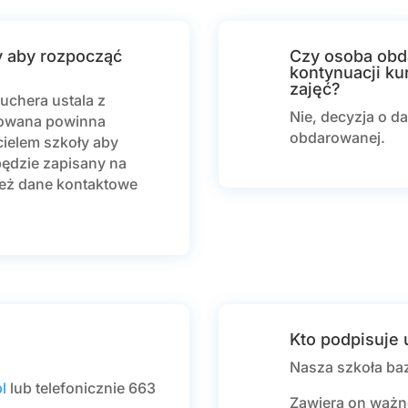
y aby rozpocząć
Czy osoba obd
kontynuacji k
zajęć?
uchera ustala z
Nie, decyzja o d
rowana powinna
obdarowanej.
cielem szkoły aby
będzie zapisany na
eż dane kontaktowe
Kto podpisuje
Nasza szkoła ba
l
lub telefonicznie 663
Zawiera on ważn