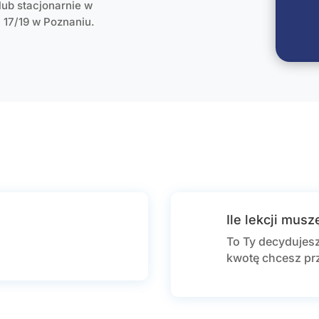
lub stacjonarnie w
a 17/19 w Poznaniu.
Ile lekcji mus
To Ty decydujesz 
kwotę chcesz pr